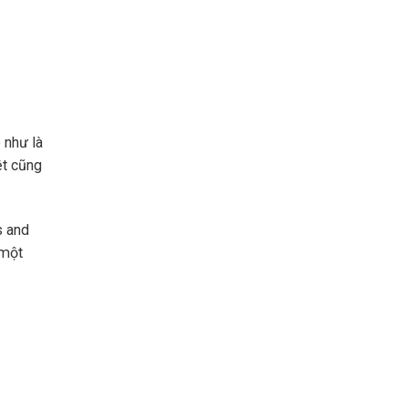
 như là
ệt cũng
s and
 một