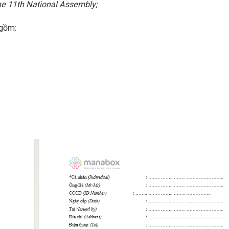
the 11th National Assembly;
gồm: