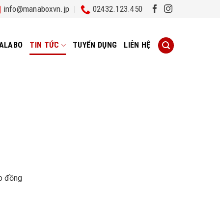
info@manaboxvn.jp
02432.123.450
ALABO
TIN TỨC
TUYỂN DỤNG
LIÊN HỆ
ợp đồng