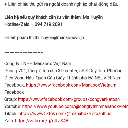
+ Liên phiếu thu gửi ra ngoài doanh nghiệp phải đóng dấu.
Liên hệ nếu quý khách cần tư vấn thêm: Ms Huyền
Hotline/Zalo – 094 719 2091
Email: pham.thi.thu.huyen@manaboxvn.jp.
_______________
Công ty TNHH Manabox Việt Nam
Phòng 701, tầng 7, tòa nhà 3D center, số 3 Duy Tân, Phường
Dịch Vọng Hậu, Quận Cầu Giấy, Thành phố Hà Nội, Việt Nam
Facebook:
https://www.facebook.com/ManaboxVietnam
Facebook
Group:
https://www.facebook.com/groups/congvanketoan
Youtube:
https://www.youtube.com/@congtytnhhmanaboxvie
Tiktok:
https://www.tiktok.com/@manabox.ketoanthue
Zalo:
https://zalo.me/g/rittvj348