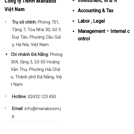
Công ty TNHH Manabox
Investment, Ｍ＆Ａ
Việt Nam
Accounting & Tax
Labor , Legal
Trụ sở chính:
Phòng 701,
Tầng 7, Tòa Nhà 3D, Số 3
Management – Internal c
Duy Tân, Phường Cầu Giấ
ontrol
y, Hà Nội, Việt Nam
Chi nhánh Đà Nẵng:
Phòng
304, tầng 3, 53-55 Hoàng
Văn Thụ, Phường Hải Châ
u, Thành phố Đà Nẵng, Việ
t Nam
Hotline:
02432.123.450
Email
: info@manaboxvn.j
p