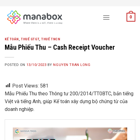
Skip
to
0
content
KẾ TOÁN
,
THUẾ GTGT
,
THUẾ TNCN
Mẫu Phiếu Thu – Cash Receipt Voucher
POSTED ON
13/10/2023
BY
NGUYEN TRAN LONG
Post Views:
581
Mẫu Phiếu Thu theo Thông tư 200/2014/TT0BTC, bản tiếng
Việt và tiếng Anh, giúp Kế toán xây dựng bộ chứng từ của
doanh nghiệp.