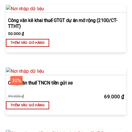
Công văn kê khai thuế GTGT dự án mở rộng (2100/CT-
TTHT)
50.000
₫
THÊM VÀO GIỎ HÀNG
30%
Công văn thuế TNCN tiền gửi xe
Giá
Giá
99.000
₫
69.000
₫
gốc
hiện
là:
tại
THÊM VÀO GIỎ HÀNG
99.000 ₫.
là:
69.000 ₫.