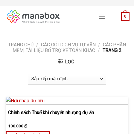
Skip
to
0
content
TRANG CHỦ
/
CÁC GÓI DỊCH VỤ TƯ VẤN
/
CÁC PHẦN
MỀM, TÀI LIỆU BỔ TRỢ KẾ TOÁN KHÁC
/
TRANG 2
LỌC
Chính sách Thuế khi chuyển nhượng dự án
100.000
₫