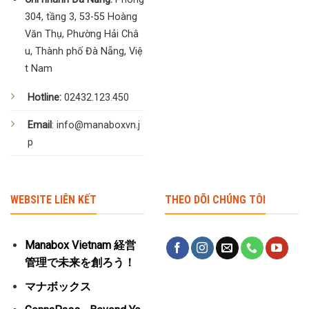
304, tầng 3, 53-55 Hoàng
Văn Thụ, Phường Hải Châ
u, Thành phố Đà Nẵng, Việ
t Nam
Hotline:
02432.123.450
Email
: info@manaboxvn.j
p
WEBSITE LIÊN KẾT
THEO DÕI CHÚNG TÔI
Manabox Vietnam 経営
管理で未来を創ろう！
マナボックス