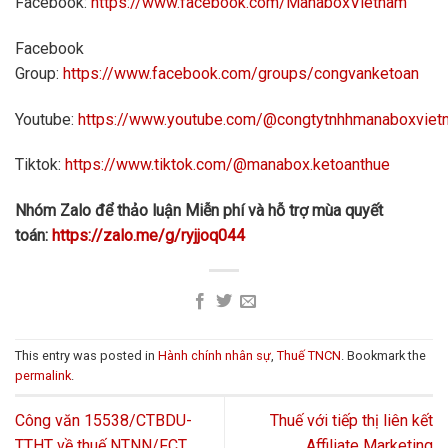
Facebook:
https://www.facebook.com/ManaboxVietnam
Facebook
Group:
https://www.facebook.com/groups/congvanketoan
Youtube:
https://www.youtube.com/@congtytnhhmanaboxvie
Tiktok:
https://www.tiktok.com/@manabox.ketoanthue
Nhóm Zalo để thảo luận Miễn phí và hỗ trợ mùa quyết
toán:
https://zalo.me/g/ryjjoq044
This entry was posted in
Hành chính nhân sự
,
Thuế TNCN
. Bookmark the
permalink
.
Công văn 15538/CTBDU-
Thuế với tiếp thị liên kết
TTHT về thuế NTNN/FCT
Affiliate Marketing