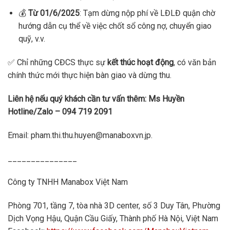
💰
Từ 01/6/2025
: Tạm dừng nộp phí về LĐLĐ quận chờ
hướng dẫn cụ thể về việc chốt sổ công nợ, chuyển giao
quỹ, v.v.
✅ Chỉ những CĐCS thực sự
kết thúc hoạt động
, có văn bản
chính thức mới thực hiện bàn giao và dừng thu.
Liên hệ nếu quý khách cần tư vấn thêm: Ms Huyền
Hotline/Zalo – 094 719 2091
Email: pham.thi.thu.huyen@manaboxvn.jp.
_______________
Công ty TNHH Manabox Việt Nam
Phòng 701, tầng 7, tòa nhà 3D center, số 3 Duy Tân, Phường
Dịch Vọng Hậu, Quận Cầu Giấy, Thành phố Hà Nội, Việt Nam