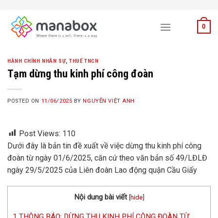
Skip
to
0
content
HÀNH CHÍNH NHÂN SỰ
,
THUẾ TNCN
Tạm dừng thu kinh phí công đoàn
POSTED ON
11/06/2025
BY
NGUYỄN VIỆT ANH
Post Views:
110
Dưới đây là bản tin đề xuất về việc dừng thu kinh phí công
đoàn từ ngày 01/6/2025, căn cứ theo văn bản số 49/LĐLĐ
ngày 29/5/2025 của Liên đoàn Lao động quận Cầu Giấy
Nội dung bài viết
[
hide
]
1
THÔNG BÁO: DỪNG THU KINH PHÍ CÔNG ĐOÀN TỪ