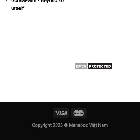
GonnaPass - Beyond Yo
urself
Copyright 2026 ©
Manabox Việt Nam