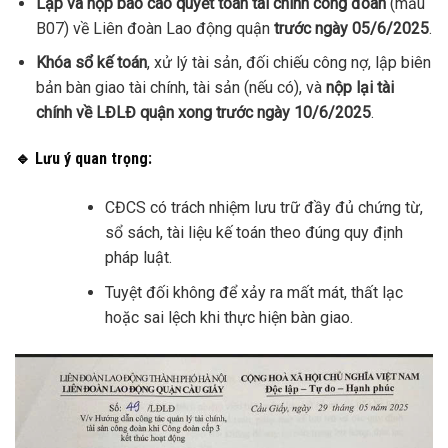
Lập và nộp báo cáo quyết toán tài chính công đoàn
(mẫu
B07) về Liên đoàn Lao động quận
trước ngày 05/6/2025
.
Khóa sổ kế toán
, xử lý tài sản, đối chiếu công nợ, lập biên
bản bàn giao tài chính, tài sản (nếu có), và
nộp lại tài
chính về LĐLĐ quận xong trước ngày 10/6/2025
.
🔹
Lưu ý quan trọng
:
CĐCS có trách nhiệm lưu trữ đầy đủ chứng từ,
sổ sách, tài liệu kế toán theo đúng quy định
pháp luật.
Tuyệt đối không để xảy ra mất mát, thất lạc
hoặc sai lệch khi thực hiện bàn giao.