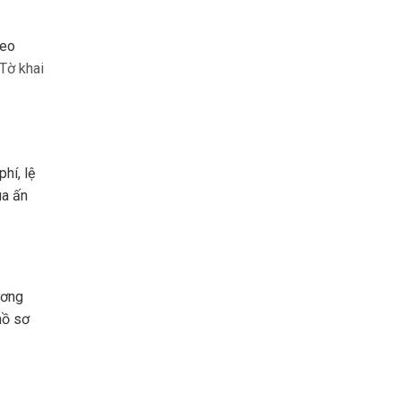
heo
 Tờ khai
hí, lệ
ua ấn
ương
hồ sơ