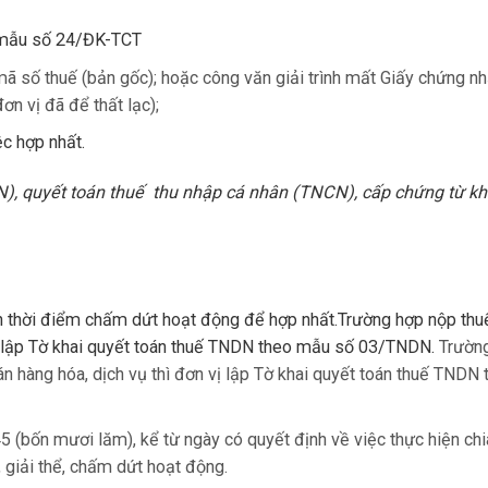
ế mẫu số 24/ĐK-TCT
 số thuế (bản gốc); hoặc công văn giải trình mất Giấy chứng n
n vị đã để thất lạc);
ệc hợp nhất.
), quyết toán thuế thu nhập cá nhân (TNCN), cấp chứng từ kh
ến thời điểm chấm dứt hoạt động để hợp nhất.Trường hợp nộp th
n vị lập Tờ khai quyết toán thuế TNDN theo mẫu số 03/TNDN.
Trườn
án hàng hóa, dịch vụ thì đơn vị lập Tờ khai quyết toán thuế TNDN 
5 (bốn mươi lăm), kể từ ngày có quyết định về việc thực hiện chia
 giải thể, chấm dứt hoạt động.