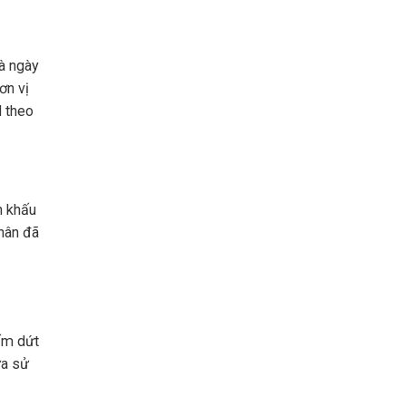
à ngày
ơn vị
N theo
h khấu
nhân đã
ấm dứt
ưa sử