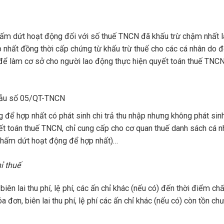
hấm dứt hoạt động đối với số thuế TNCN đã khấu trừ chậm nhất l
 nhất đồng thời cấp chứng từ khấu trừ thuế cho các cá nhân do đ
ó) để làm cơ sở cho người lao động thực hiện quyết toán thuế TNC
mẫu số 05/QT-TNCN
 để hợp nhất có phát sinh chi trả thu nhập nhưng không phát sin
ết toán thuế TNCN, chỉ cung cấp cho cơ quan thuế danh sách cá 
 chấm dứt hoạt động để hợp nhất)…
ỉ thuế
 lai thu phí, lệ phí, các ấn chỉ khác (nếu có) đến thời điểm ch
a đơn, biên lai thu phí, lệ phí các ấn chỉ khác (nếu có) còn tồn ch