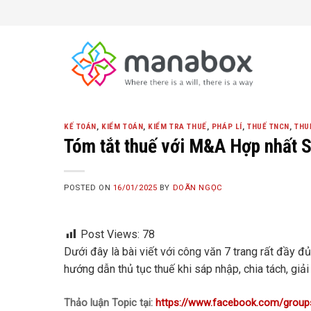
Skip
to
content
KẾ TOÁN
,
KIỂM TOÁN
,
KIỂM TRA THUẾ
,
PHÁP LÍ
,
THUẾ TNCN
,
THU
Tóm tắt thuế với M&A Hợp nhất 
POSTED ON
16/01/2025
BY
DOÃN NGỌC
Post Views:
78
Dưới đây là bài viết với công văn
7 trang rất đầy đ
hướng dẫn thủ tục thuế khi sáp nhập, chia tách, giả
Thảo luận Topic tại:
https://www.facebook.com/grou