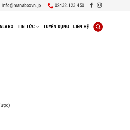
info@manaboxvn.jp
02432.123.450
ALABO
TIN TỨC
TUYỂN DỤNG
LIÊN HỆ
được)