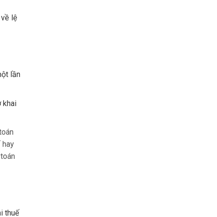
 về lệ
ột lần
ờ khai
 toán
ế hay
 toán
i thuế