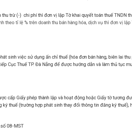
hu trừ (-) chi phí thì đơn vị lập Tờ khai quyết toán thuế TNDN t
 theo tỉ lệ % trên doanh thu bán hàng hóa, dịch vụ thì đơn vị lập
sinh việc sử dụng ấn chỉ thuế (hóa đơn bán hàng, biên lai thu p
ực tiếp Cục Thuế TP. Đà Nẵng để được hướng dẫn và làm thủ tục m
c cấp Giấy phép thành lập và hoạt động hoặc Giấy tờ tương đ
g ký thuế (trường hợp phát sinh thay đổi thông tin đăng ký thuế), 
u số 08-MST