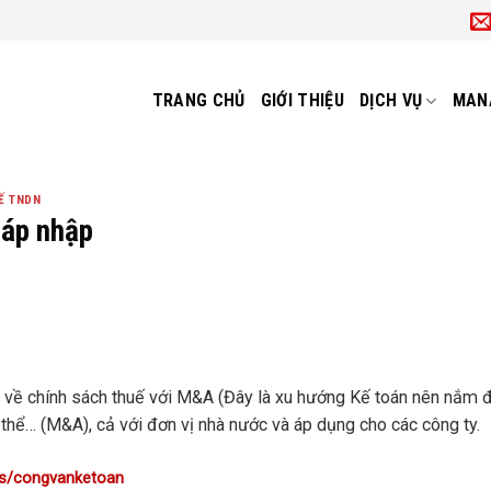
TRANG CHỦ
GIỚI THIỆU
DỊCH VỤ
MAN
Ế TNDN
Sáp nhập
ủ về chính sách thuế với M&A (Đây là xu hướng Kế toán nên nắm 
i thể… (M&A), cả với đơn vị nhà nước và áp dụng cho các công ty.
ps/congvanketoan