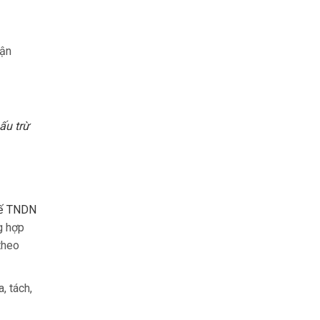
hận
ấu trừ
uế TNDN
g hợp
theo
, tách,