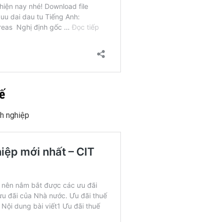
ế
h nghiệp