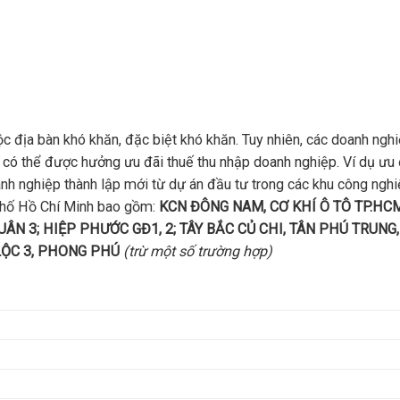
c địa bàn khó khăn, đặc biệt khó khăn. Tuy nhiên, các doanh ngh
ế có thể được hưởng ưu đãi thuế thu nhập doanh nghiệp. Ví dụ ư
u 
nh nghiệp thành lập mới từ dự án đầu tư trong các khu công ngh
 phố Hồ Chí Minh bao gồm:
KCN ĐÔNG NAM, CƠ KHÍ Ô TÔ TP.HCM
UÂN 3; HIỆP PHƯỚC GĐ1, 2; TÂY BẮC CỦ CHI, TÂN PHÚ TRUNG
LỘC 3, PHONG PHÚ
(trừ một số trường hợp)