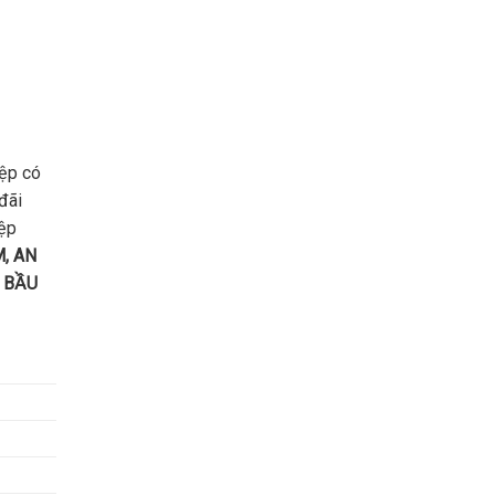
iệp có
đãi
iệp
, AN
, BẦU