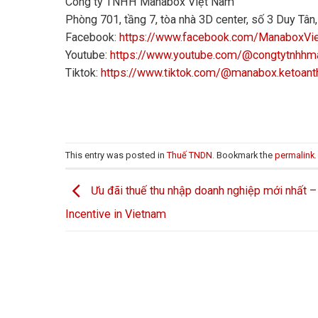
Công ty TNHH Manabox Việt Nam
Phòng 701, tầng 7, tòa nhà 3D center, số 3 Duy Tâ
Facebook:
https://www.facebook.com/ManaboxVi
Youtube:
https://www.youtube.com/@congtytnhh
Tiktok:
https://www.tiktok.com/@manabox.ketoant
This entry was posted in
Thuế TNDN
. Bookmark the
permalink
.
Ưu đãi thuế thu nhập doanh nghiệp mới nhất –
Incentive in Vietnam
LIÊN HỆ VỚI CHÚNG TÔI