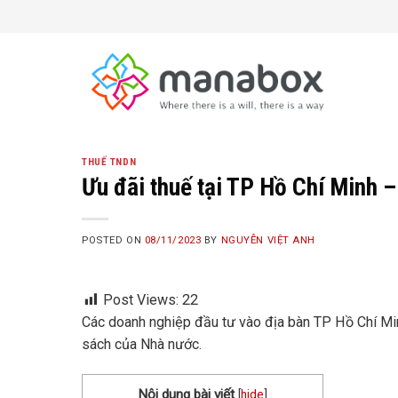
Skip
to
content
THUẾ TNDN
Ưu đãi thuế tại TP Hồ Chí Minh –
POSTED ON
08/11/2023
BY
NGUYỄN VIỆT ANH
Post Views:
22
Các doanh nghiệp đầu tư vào địa bàn TP Hồ Chí Min
sách của Nhà nước.
Nội dung bài viết
[
hide
]