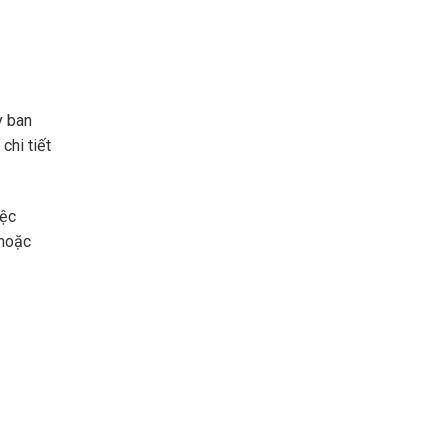
y ban
chi tiết
iệc
 hoặc