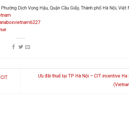
n, Phường Dịch Vọng Hậu, Quận Cầu Giấy, Thành phố Hà Nội, Việt
etnam
manaboxvietnam6227
hue
Ưu đãi thuế tại TP Hà Nội – CIT incentive Ha 
 CIT
(Vietn