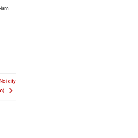
 Nam
Noi city
am)