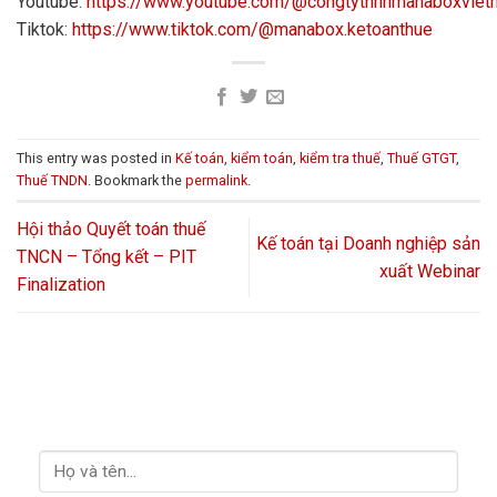
Youtube:
https://www.youtube.com/@congtytnhhmanaboxvie
Tiktok:
https://www.tiktok.com/@manabox.ketoanthue
This entry was posted in
Kế toán
,
kiểm toán
,
kiểm tra thuế
,
Thuế GTGT
,
Thuế TNDN
. Bookmark the
permalink
.
Hội thảo Quyết toán thuế
Kế toán tại Doanh nghiệp sản
TNCN – Tổng kết – PIT
xuất Webinar
Finalization
LIÊN HỆ VỚI CHÚNG TÔI