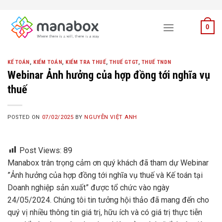
Skip
to
0
content
KẾ TOÁN
,
KIỂM TOÁN
,
KIỂM TRA THUẾ
,
THUẾ GTGT
,
THUẾ TNDN
Webinar Ảnh hưởng của hợp đồng tới nghĩa vụ
thuế
POSTED ON
07/02/2025
BY
NGUYỄN VIỆT ANH
Post Views:
89
Manabox trân trọng cảm ơn quý khách đã tham dự Webinar
”Ảnh hưởng của hợp đồng tới nghĩa vụ thuế và Kế toán tại
Doanh nghiệp sản xuất” được tổ chức vào ngày
24/05/2024. Chúng tôi tin tưởng hội thảo đã mang đến cho
quý vị nhiều thông tin giá trị, hữu ích và có giá trị thực tiễn