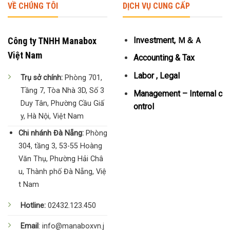
VỀ CHÚNG TÔI
DỊCH VỤ CUNG CẤP
Công ty TNHH Manabox
Investment, Ｍ＆Ａ
Việt Nam
Accounting & Tax
Labor , Legal
Trụ sở chính:
Phòng 701,
Tầng 7, Tòa Nhà 3D, Số 3
Management – Internal c
Duy Tân, Phường Cầu Giấ
ontrol
y, Hà Nội, Việt Nam
Chi nhánh Đà Nẵng:
Phòng
304, tầng 3, 53-55 Hoàng
Văn Thụ, Phường Hải Châ
u, Thành phố Đà Nẵng, Việ
t Nam
Hotline:
02432.123.450
Email
: info@manaboxvn.j