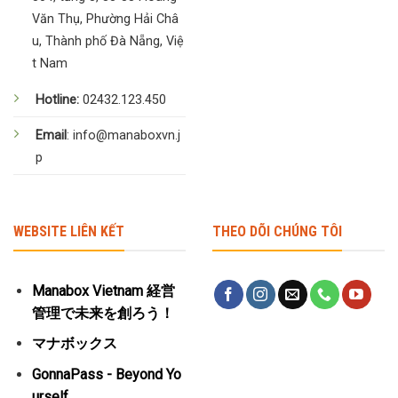
Văn Thụ, Phường Hải Châ
u, Thành phố Đà Nẵng, Việ
t Nam
Hotline:
02432.123.450
Email
: info@manaboxvn.j
p
WEBSITE LIÊN KẾT
THEO DÕI CHÚNG TÔI
Manabox Vietnam 経営
管理で未来を創ろう！
マナボックス
GonnaPass - Beyond Yo
urself