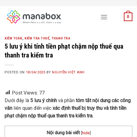
Skip
to
0
content
KIỂM TOÁN
,
KIỂM TRA THUẾ
,
THANH TRA
5 lưu ý khi tính tiền phạt chậm nộp thuế qua
thanh tra kiểm tra
POSTED ON
18/04/2025
BY
NGUYỄN VIỆT ANH
Post Views:
77
Dưới đây là
5 lưu ý chính
và phần
tóm tắt nội dung các công
văn
liên quan đến việc
xác định thuế bị truy thu và tính tiền
phạt chậm nộp thuế qua thanh tra kiểm tra.
Nội dung bài viết
[
hide
]