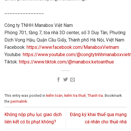
_______________
Công ty TNHH Manabox Việt Nam
Phòng 701, tầng 7, tòa nhà 3D center, số 3 Duy Tân, Phường
Dịch Vọng Hậu, Quận Cầu Giấy, Thành phố Hà Nội, Việt Nam
Facebook:
https://www.facebook.com/ManaboxVietnam
Youtube:
https://www.youtube.com/@congtytnhhmanaboxvie
Tiktok:
https://www.tiktok.com/@manabox.ketoanthue
This entry was posted in
kiểm toán
,
kiểm tra thuế
,
Thanh tra
. Bookmark
the
permalink
.
Không nộp phụ lục giao dịch
Đăng ký khai thuế qua mạng
liên kết có bị phạt không?
cá nhân cho thuê nhà