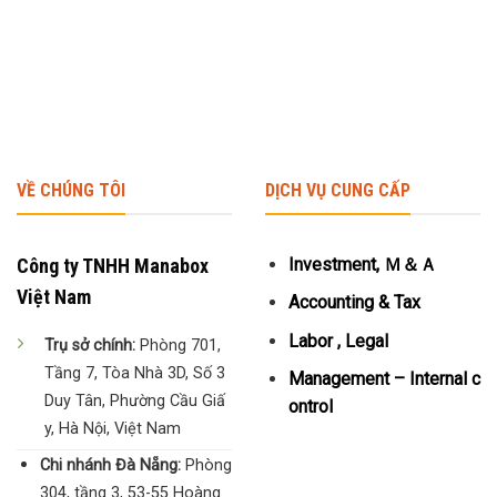
VỀ CHÚNG TÔI
DỊCH VỤ CUNG CẤP
Công ty TNHH Manabox
Investment, Ｍ＆Ａ
Việt Nam
Accounting & Tax
Labor , Legal
Trụ sở chính:
Phòng 701,
Tầng 7, Tòa Nhà 3D, Số 3
Management – Internal c
Duy Tân, Phường Cầu Giấ
ontrol
y, Hà Nội, Việt Nam
Chi nhánh Đà Nẵng:
Phòng
304, tầng 3, 53-55 Hoàng