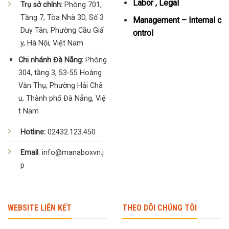
Labor , Legal
Trụ sở chính:
Phòng 701,
Tầng 7, Tòa Nhà 3D, Số 3
Management – Internal c
Duy Tân, Phường Cầu Giấ
ontrol
y, Hà Nội, Việt Nam
Chi nhánh Đà Nẵng:
Phòng
304, tầng 3, 53-55 Hoàng
Văn Thụ, Phường Hải Châ
u, Thành phố Đà Nẵng, Việ
t Nam
Hotline:
02432.123.450
Email
: info@manaboxvn.j
p
WEBSITE LIÊN KẾT
THEO DÕI CHÚNG TÔI