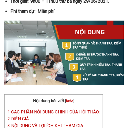
Thời gian:
9h00 – 11h00 thứ ba ngày 29/06/2021.
Phí tham dự
:
Miễn phí
Nội dung bài viết
[
hide
]
1
CÁC PHẦN NỘI DUNG CHÍNH CỦA HỘI THẢO:
2
DIỄN GIẢ
3
NỘI DUNG VÀ LỢI ÍCH KHI THAM GIA