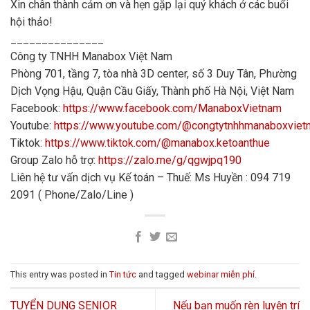
Xin chân thành cảm ơn và hẹn gặp lại quý khách ở các buổi
hội thảo!
_______________
Công ty TNHH Manabox Việt Nam
Phòng 701, tầng 7, tòa nhà 3D center, số 3 Duy Tân, Phường
Dịch Vọng Hậu, Quận Cầu Giấy, Thành phố Hà Nội, Việt Nam
Facebook:
https://www.facebook.com/ManaboxVietnam
Youtube:
https://www.youtube.com/@congtytnhhmanaboxvie
Tiktok:
https://www.tiktok.com/@manabox.ketoanthue
Group Zalo hỗ trợ:
https://zalo.me/g/qgwjpq190
Liên hệ tư vấn dịch vụ Kế toán – Thuế: Ms Huyền : 094 719
2091 ( Phone/Zalo/Line )
This entry was posted in
Tin tức
and tagged
webinar miễn phí
.
TUYỂN DỤNG SENIOR
Nếu bạn muốn rèn luyện trí