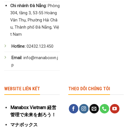
Chi nhánh Đà Nẵng:
Phòng
304, tầng 3, 53-55 Hoàng
Văn Thụ, Phường Hải Châ
u, Thành phố Đà Nẵng, Việ
t Nam
Hotline:
02432.123.450
Email
: info@manaboxvn.j
p
WEBSITE LIÊN KẾT
THEO DÕI CHÚNG TÔI
Manabox Vietnam 経営
管理で未来を創ろう！
マナボックス