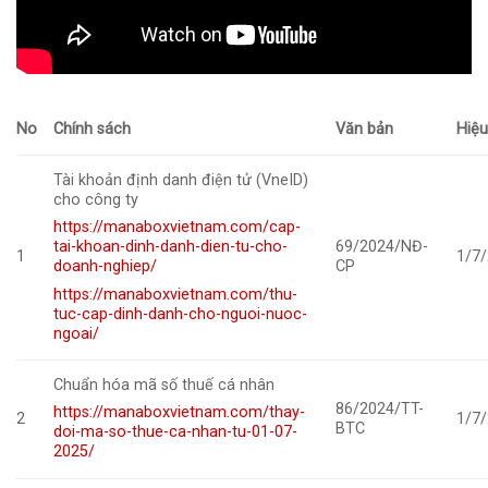
No
Chính sách
Văn bản
Hiệu
Tài khoản định danh điện tử (VneID)
cho công ty
https://manaboxvietnam.com/cap-
69/2024/NĐ-
tai-khoan-dinh-danh-dien-tu-cho-
1
1/7
CP
doanh-nghiep/
https://manaboxvietnam.com/thu-
tuc-cap-dinh-danh-cho-nguoi-nuoc-
ngoai/
Chuẩn hóa mã số thuế cá nhân
86/2024/TT-
https://manaboxvietnam.com/thay-
2
1/7
BTC
doi-ma-so-thue-ca-nhan-tu-01-07-
2025/