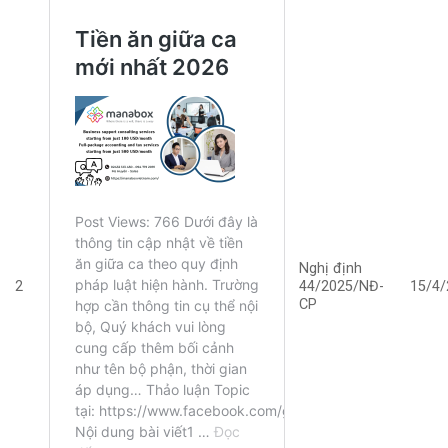
Nghị định
44/2025/NĐ-
2
15/4/
CP