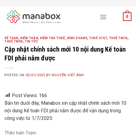
Skip
to
0
content
KẾ TOÁN
,
KIỂM TOÁN
,
KIỂM TRA THUẾ
,
KINH DOANH
,
THUẾ GTGT
,
THUẾ TNCN
,
THUẾ TNDN
,
TIN TỨC
Cập nhật chính sách mới 10 nội dung Kế toán
FDI phải nắm được
POSTED ON
02/07/2025
BY
NGUYỄN VIỆT ANH
Post Views:
166
Bản tin dưới đây, Manabox xin cập nhật chính sách mới 10
nội dung Kế toán FDI phải nắm được để vận dụng trong
công việc từ 1/7/2025
Thảo luận Topic