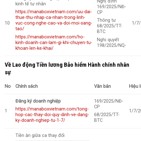
Nghị định
kinh tế tư nhân
169/2025/NĐ-
https://manaboxvietnam.com/uu-dai-
CP
thue-thu-nhap-ca-nhan-trong-linh-
Thông tư
10
1/7
vuc-cong-nghe-cao-va-doi-moi-sang-
68/2025/TT-
tao/
BTC
https://manaboxvietnam.com/ho-
Nghị quyết
kinh-doanh-can-lam-gi-khi-chuyen-tu-
198/2025/NQ-
khoan-len-ke-khai/
Về Lao động Tiền lương Bảo hiểm Hành chính nhân
sự
No
Chính sách
Văn bản
Hiệu 
Đăng ký doanh nghiệp
169/2025/NĐ-
CP
https://manaboxvietnam.com/tong-
1
1/7/2
hop-cac-thay-doi-quy-dinh-ve-dang-
68/2025/TT-
ky-doanh-nghiep-tu-1-7/
BTC
Tiền ăn giữa ca thay đổi