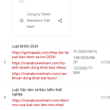
Luật BHXH 2024
41/2024/QH15
https://gonnapass.com/thay-doi-tai-
luat-bao-hiem-xa-hoi-2024/
158/2025/NĐ-
CP
3
1/7/2
https://manaboxvietnam.com/ho-
kinh-doanh-dong-bhxh-bao-nhieu/
12/2025/TT-
BNV
https://manaboxvietnam.com/cac-
khoan-dong-bhxh-bat-buoc/
Luật Việc làm và Bảo hiểm thất
nghiệp
4
1/1/2
https://manaboxvietnam.com/diem-
moi-cua-luat-viec-lam-moi-nhat/