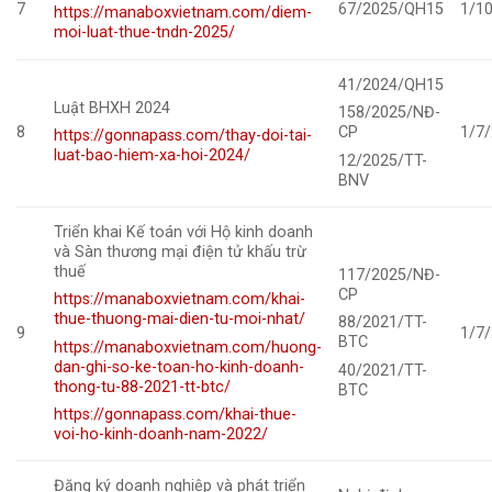
7
67/2025/QH15
1/1
https://manaboxvietnam.com/diem-
moi-luat-thue-tndn-2025/
41/2024/QH15
Luật BHXH 2024
158/2025/NĐ-
8
1/7
CP
https://gonnapass.com/thay-doi-tai-
luat-bao-hiem-xa-hoi-2024/
12/2025/TT-
BNV
Triển khai Kế toán với Hộ kinh doanh
và Sàn thương mại điện tử khấu trừ
thuế
117/2025/NĐ-
CP
https://manaboxvietnam.com/khai-
thue-thuong-mai-dien-tu-moi-nhat/
88/2021/TT-
9
1/7
BTC
https://manaboxvietnam.com/huong-
dan-ghi-so-ke-toan-ho-kinh-doanh-
40/2021/TT-
thong-tu-88-2021-tt-btc/
BTC
https://gonnapass.com/khai-thue-
voi-ho-kinh-doanh-nam-2022/
Đăng ký doanh nghiệp và phát triển