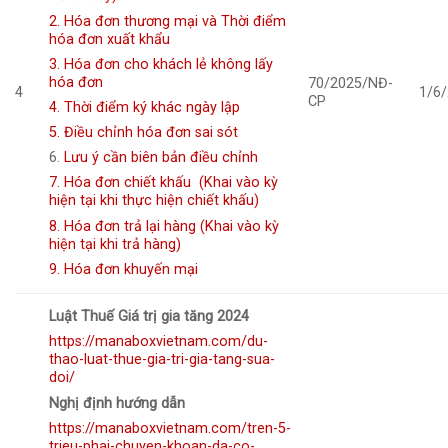
2. Hóa đơn thương mại và Thời điểm
hóa đơn xuất khẩu
3. Hóa đơn cho khách lẻ không lấy
hóa đơn
70/2025/NĐ-
4
1/6
CP
4. Thời điểm ký khác ngày lập
5. Điều chỉnh hóa đơn sai sót
6.
Lưu ý cần biên bản điều chỉnh
7. Hóa đơn chiết khấu (Khai vào kỳ
hiện tại khi thực hiện chiết khấu)
8. Hóa đơn trả lại hàng (Khai vào kỳ
hiện tại khi trả hàng)
9. Hóa đơn khuyến mại
Luật Thuế Giá trị gia tăng 2024
https://manaboxvietnam.com/du-
thao-luat-thue-gia-tri-gia-tang-sua-
doi/
Nghị định hướng dẫn
https://manaboxvietnam.com/tren-5-
trieu-phai-chuyen-khoan-da-co-