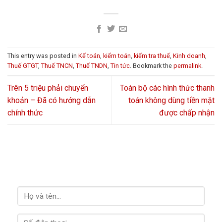
This entry was posted in
Kế toán
,
kiểm toán
,
kiểm tra thuế
,
Kinh doanh
,
Thuế GTGT
,
Thuế TNCN
,
Thuế TNDN
,
Tin tức
. Bookmark the
permalink
.
Trên 5 triệu phải chuyển
Toàn bộ các hình thức thanh
khoản – Đã có hướng dẫn
toán không dùng tiền mặt
chính thức
được chấp nhận
LIÊN HỆ VỚI CHÚNG TÔI