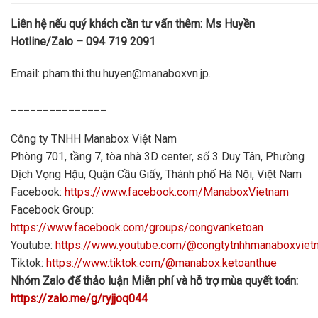
Liên hệ nếu quý khách cần tư vấn thêm: Ms Huyền
Hotline/Zalo – 094 719 2091
Email: pham.thi.thu.huyen@manaboxvn.jp.
_______________
Công ty TNHH Manabox Việt Nam
Phòng 701, tầng 7, tòa nhà 3D center, số 3 Duy Tân, Phường
Dịch Vọng Hậu, Quận Cầu Giấy, Thành phố Hà Nội, Việt Nam
Facebook:
https://www.facebook.com/ManaboxVietnam
Facebook Group:
https://www.facebook.com/groups/congvanketoan
Youtube:
https://www.youtube.com/@congtytnhhmanaboxvie
Tiktok:
https://www.tiktok.com/@manabox.ketoanthue
Nhóm Zalo để thảo luận Miễn phí và hỗ trợ mùa quyết toán:
https://zalo.me/g/ryjjoq044