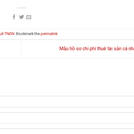
uế TNDN
. Bookmark the
permalink
.
Mẫu hồ sơ chi phí thuê tài sản cá n