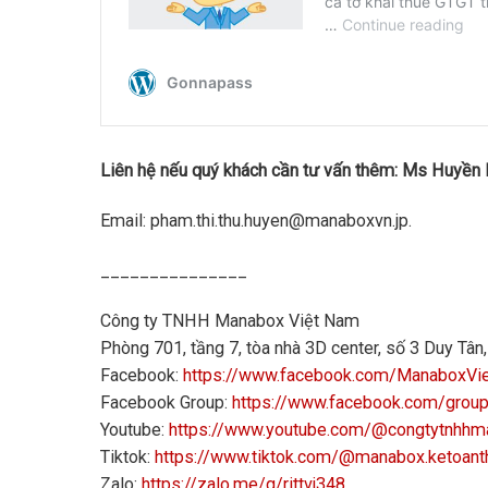
Liên hệ nếu quý khách cần tư vấn thêm: Ms Huyền
Email: pham.thi.thu.huyen@manaboxvn.jp.
_______________
Công ty TNHH Manabox Việt Nam
Phòng 701, tầng 7, tòa nhà 3D center, số 3 Duy Tâ
Facebook:
https://www.facebook.com/ManaboxVi
Facebook Group:
https://www.facebook.com/grou
Youtube:
https://www.youtube.com/@congtytnhh
Tiktok:
https://www.tiktok.com/@manabox.ketoant
Zalo:
https://zalo.me/g/rittvj348