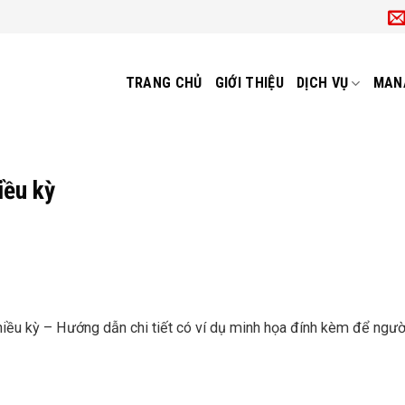
TRANG CHỦ
GIỚI THIỆU
DỊCH VỤ
MAN
iều kỳ
hiều kỳ – Hướng dẫn chi tiết có ví dụ minh họa đính kèm để ngư