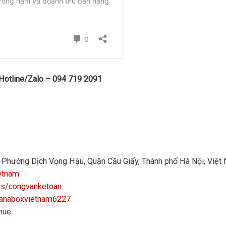
 Hotline/Zalo – 094 719 2091
n, Phường Dịch Vọng Hậu, Quận Cầu Giấy, Thành phố Hà Nội, Việt
etnam
ps/congvanketoan
manaboxvietnam6227
hue