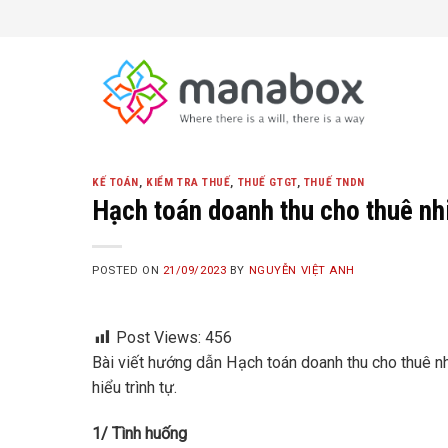
Skip
to
content
KẾ TOÁN
,
KIỂM TRA THUẾ
,
THUẾ GTGT
,
THUẾ TNDN
Hạch toán doanh thu cho thuê nh
POSTED ON
21/09/2023
BY
NGUYỄN VIỆT ANH
Post Views:
456
Bài viết hướng dẫn Hạch toán doanh thu cho thuê n
hiểu trình tự.
1/ Tình huống