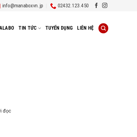
info@manaboxvn.jp
02432.123.450
ALABO
TIN TỨC
TUYỂN DỤNG
LIÊN HỆ
ời đọc