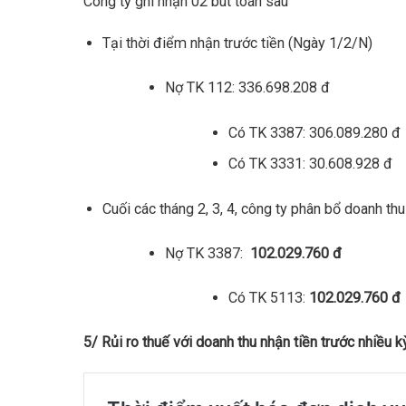
Công ty ghi nhận 02 bút toán sau
Tại thời điểm nhận trước tiền (Ngày 1/2/N)
Nợ TK 112: 336.698.208 đ
Có TK 3387: 306.089.280 đ
Có TK 3331: 30.608.928 đ
Cuối các tháng 2, 3, 4, công ty phân bổ doanh t
Nợ TK 3387:
102.029.760 đ
Có TK 5113:
102.029.760 đ
5/ Rủi ro thuế với doanh thu nhận tiền trước nhiều k