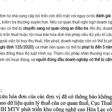
ơn từ nhà cung cấp bỏ trốn còn đối mặt với nguy cơ bị
đánh giá 
tra, kiểm tra thường xuyên hơn. Nếu cơ quan thuế nghi ngờ doanh n
việc có thể bị
chuyển sang cơ quan công an điều tra
. Khi đó, doan
ội trốn thuế hoặc tội mua bán hóa đơn trái phép nếu đủ yếu tố cấ
oài việc bị truy thu thuế, tiền phạt, doanh nghiệp còn có thể bị p
Nghị định 125/2020)
, cá nhân liên quan có thể bị
phạt tù đến 5 nă
riệu đồng theo Bộ luật Hình sự. Thậm chí, pháp nhân thương mại
nh chỉ hoạt động, và
người đứng đầu doanh nghiệp có thể bị c