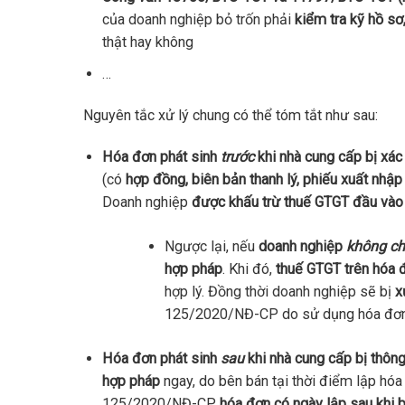
của doanh nghiệp bỏ trốn phải
kiểm tra kỹ hồ sơ
thật hay không
…
Nguyên tắc xử lý chung có thể tóm tắt như sau:
Hóa đơn phát sinh
trước
khi nhà cung cấp bị xác 
(có
hợp đồng, biên bản thanh lý, phiếu xuất nhập
Doanh nghiệp
được khấu trừ thuế GTGT đầu vào v
Ngược lại, nếu
doanh nghiệp
không c
hợp pháp
. Khi đó,
thuế GTGT trên hóa 
hợp lý. Đồng thời doanh nghiệp sẽ bị
x
125/2020/NĐ-CP do sử dụng hóa đơn
Hóa đơn phát sinh
sau
khi nhà cung cấp bị thôn
hợp pháp
ngay, do bên bán tại thời điểm lập hó
125/2020/NĐ-CP,
hóa đơn có ngày lập sau khi b