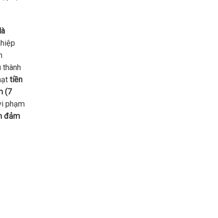
là
ghiệp
h
u thành
hạt
tiền
m (7
 vi phạm
ấm đảm