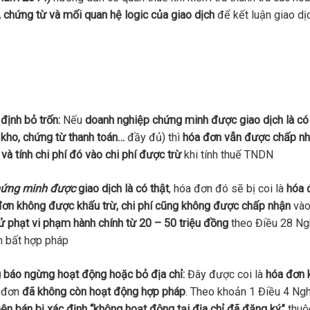
, chứng từ và mối quan hệ logic của giao dịch
để kết luận giao dị
định bỏ trốn:
Nếu
doanh nghiệp chứng minh được giao dịch là có
 kho, chứng từ thanh toán…
đầy đủ) thì
hóa đơn vẫn được chấp n
à tính chi phí đó vào chi phí được trừ
khi tính thuế TNDN
hứng minh được
giao dịch là có thật
, hóa đơn đó sẽ bị coi là
hóa 
đơn không được khấu trừ, chi phí cũng không được chấp nhận
vào
ử phạt vi phạm hành chính từ 20 – 50 triệu đồng
theo Điều 28 Ng
 bất hợp pháp
g báo ngừng hoạt động hoặc bỏ địa chỉ:
Đây được coi là
hóa đơn 
a đơn
đã không còn hoạt động hợp pháp
. Theo khoản 1 Điều 4 Ngh
ên bán bị xác định “không hoạt động tại địa chỉ đã đăng ký”
thuộ