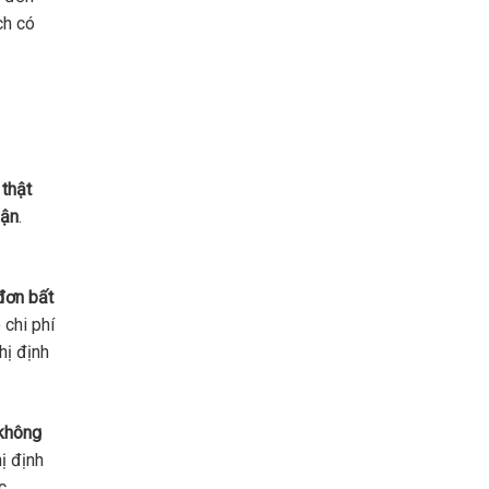
ch có
 thật
hận
.
đơn bất
 chi phí
hị định
không
ị định
c