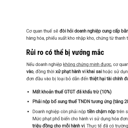
Cơ quan thuế sẽ
đòi hỏi doanh nghiệp cung cấp bằ
hàng hóa, phiếu xuất kho nhập kho, chứng từ thanh t
Rủi ro có thể bị vướng mắc
Nếu doanh nghiệp
không chứng minh được
, cơ qua
vào
, đồng thời
xử phạt hành vi khai sai
hoặc sử dụng
đơn đầu vào bị loại bỏ dẫn đến
thiệt hại tài chính
Mất khoản thuế GTGT đã khấu trừ (10%)
Phải nộp bổ sung thuế TNDN tương ứng (tăng 20%
D
oanh nghiệp còn phải nộp
tiền chậm nộp
trên s
Mức phạt phổ biến cho hành vi sử dụng hóa đơ
triệu đồng cho mỗi hành vi
. Thực tế đã có trườn