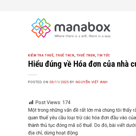
Skip
to
content
KIỂM TRA THUẾ
,
THUẾ TNCN
,
THUẾ TNDN
,
TIN TỨC
Hiểu đúng về Hóa đơn của nhà cu
POSTED ON
03/11/2025
BY
NGUYỄN VIỆT ANH
Post Views:
174
Một trong những vấn đề rất lớn mà chúng tôi thấy rằ
quan thuế yêu cầu loại trừ các hóa đơn đầu vào củ
thành thủ tục đóng mã số thuế. Do đó, bài viết dướ
địa chỉ, dừng hoạt động.