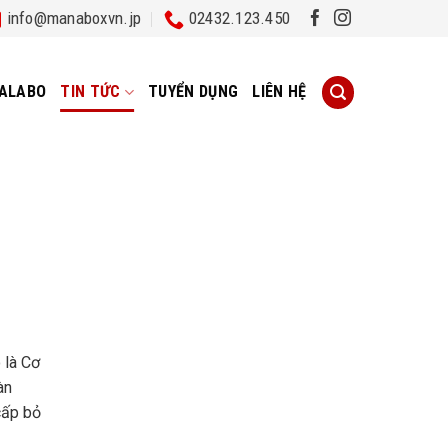
info@manaboxvn.jp
02432.123.450
ALABO
TIN TỨC
TUYỂN DỤNG
LIÊN HỆ
 là Cơ
àn
cấp bỏ