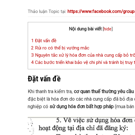
Thảo luận Topic tại:
https://www.facebook.com/group
Nội dung bài viết
[
hide
]
1
Đặt vấn đề
2
Rủi ro có thể bị vướng mắc
3
Nguyên tắc xử lý hóa đơn của nhà cung cấp bỏ tr
4
Các bước triển khai bảo vệ chi phí và tránh bị truy 
Đặt vấn đề
Khi thanh tra kiểm tra,
cơ quan thuế thường yêu cầu 
đặc biệt là hóa đơn do các nhà cung cấp đã bỏ địa
nghiệp có
sử dụng hóa đơn bất hợp pháp
(mua bán h