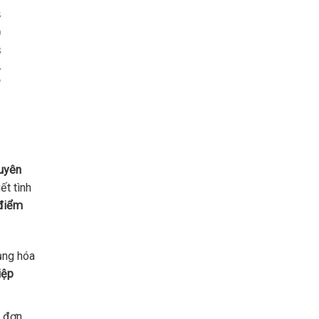
uyên
ết tình
 điểm
ụng hóa
iệp
a đơn