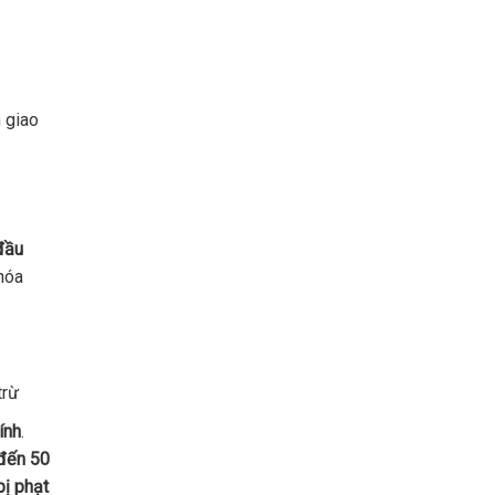
 giao
đầu
hóa
trừ
ính
.
 đến 50
bị phạt