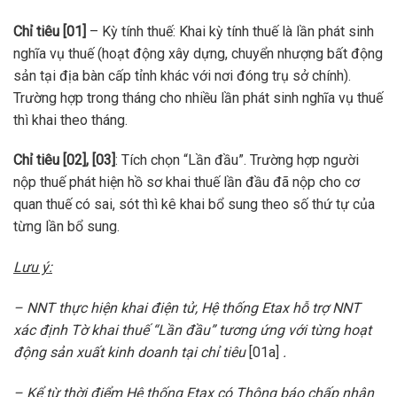
Chỉ tiêu [01]
– Kỳ tính thuế: Khai kỳ tính thuế là lần phát sinh
nghĩa vụ thuế (hoạt động xây dựng, chuyển nhượng bất động
sản tại địa bàn cấp tỉnh khác với nơi đóng trụ sở chính).
Trường hợp trong tháng cho nhiều lần phát sinh nghĩa vụ thuế
thì khai theo tháng.
Chỉ tiêu [02], [03]
: Tích chọn “Lần đầu”. Trường hợp người
nộp thuế phát hiện hồ sơ khai thuế lần đầu đã nộp cho cơ
quan thuế có sai, sót thì kê khai bổ sung theo số thứ tự của
từng lần bổ sung.
Lưu ý:
– NNT thực hiện khai điện tử, Hệ thống Etax hỗ trợ NNT
xác định Tờ khai thuế “Lần đầu” tương ứng với từng hoạt
động sản xuất kinh doanh tại chỉ tiêu
[01a]
.
– Kể từ thời điểm Hệ thống Etax có Thông báo chấp nhận