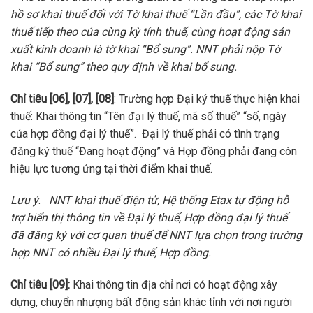
hồ sơ khai thuế đối với Tờ khai thuế “Lần đầu”, các Tờ khai
thuế tiếp theo của cùng kỳ tính thuế, cùng hoạt động sản
xuất kinh doanh là tờ khai “Bổ sung”. NNT phải nộp Tờ
khai “Bổ sung” theo quy định về khai bổ sung.
Chỉ tiêu [06], [07], [08]
: Trường hợp Đại ký thuế thực hiện khai
thuế: Khai thông tin “Tên đại lý thuế, mã số thuế” “số, ngày
của hợp đồng đại lý thuế”. Đại lý thuế phải có tình trạng
đăng ký thuế “Đang hoạt động” và Hợp đồng phải đang còn
hiệu lực tương ứng tại thời điểm khai thuế.
Lưu ý
:
NNT khai thuế điện tử, Hệ thống Etax tự động hỗ
trợ hiển thị thông tin về Đại lý thuế, Hợp đồng đại lý thuế
đã đăng ký với cơ quan thuế để NNT lựa chọn trong trường
hợp NNT có nhiều Đại lý thuế, Hợp đồng.
Chỉ tiêu [09]:
Khai thông tin địa chỉ nơi có hoạt động xây
dựng, chuyển nhượng bất động sản khác tỉnh với nơi người