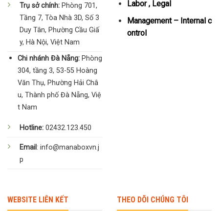
Labor , Legal
Trụ sở chính:
Phòng 701,
Tầng 7, Tòa Nhà 3D, Số 3
Management – Internal c
Duy Tân, Phường Cầu Giấ
ontrol
y, Hà Nội, Việt Nam
Chi nhánh Đà Nẵng:
Phòng
304, tầng 3, 53-55 Hoàng
Văn Thụ, Phường Hải Châ
u, Thành phố Đà Nẵng, Việ
t Nam
Hotline:
02432.123.450
Email
: info@manaboxvn.j
p
WEBSITE LIÊN KẾT
THEO DÕI CHÚNG TÔI