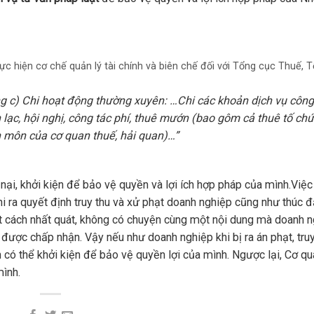
 hiện cơ chế quản lý tài chính và biên chế đối với Tổng cục Thuế, 
ng
c) Chi hoạt động thường xuyên:
…Chi các khoản dịch vụ công
n lạc, hội nghị, công tác phí, thuê mướn (bao gôm cả thuê tố ch
n môn của cơ quan thuế, hải quan)…”
nại, khởi kiện để bảo vệ quyền và lợi ích hợp pháp của mình.Việc
hi ra quyết định truy thu và xử phạt doanh nghiệp cũng như thúc 
t cách nhất quát, không có chuyện cùng một nội dung mà doanh 
ược chấp nhận. Vậy nếu như doanh nghiệp khi bị ra án phạt, truy
n có thể khởi kiện để bảo vệ quyền lợi của mình. Ngược lại, Cơ q
mình.