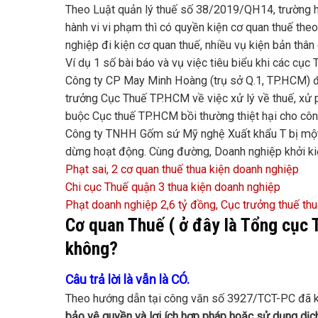
Theo Luật quản lý thuế số 38/2019/QH14, trường h
hành vi vi phạm thì có quyền kiện cơ quan thuế the
nghiệp đi kiện cơ quan thuế, nhiều vụ kiện bản thân 
Ví dụ 1 số bài báo và vụ việc tiêu biểu khi các cục 
Công ty CP May Minh Hoàng (trụ sở Q.1, TP.HCM) đ
trưởng Cục Thuế TP.HCM về việc xử lý về thuế, xử ph
buộc Cục thuế TP.HCM bồi thường thiệt hại cho công 
Công ty TNHH Gốm sứ Mỹ nghệ Xuất khẩu T bị một 
dừng hoạt động. Cùng đường, Doanh nghiệp khởi kiệ
Phạt sai, 2 cơ quan thuế thua kiện doanh nghiệp
Chi cục Thuế quận 3 thua kiện doanh nghiệp
Phạt doanh nghiệp 2,6 tỷ đồng, Cục trưởng thuế thu
Cơ quan Thuế ( ở đây là Tổng cục Th
không?
Câu trả lời là vẫn là CÓ.
Theo hướng dẫn tại công văn số 3927/TCT-PC đã kế
bảo vệ quyền và lợi ích hợp pháp hoặc sử dụng dịch