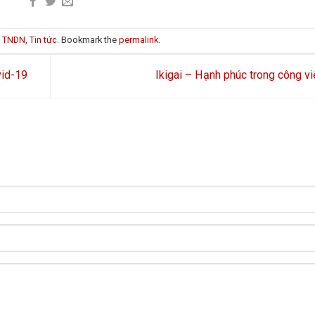
ế TNDN
,
Tin tức
. Bookmark the
permalink
.
vid-19
Ikigai – Hạnh phúc trong công v