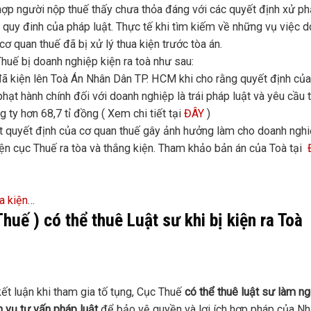
ợp người nộp thuế thấy chưa thỏa đáng với các quyết định xử ph
o quy đinh của pháp luật. Thực tế khi tìm kiếm về những vụ việc 
cơ quan thuế đã bị xử lý thua kiện trước tòa án.
Thuế bị doanh nghiệp kiện ra toà như sau:
ã kiện lên Toà Án Nhân Dân TP. HCM khi cho rằng quyết định củ
ạt hành chính đối với doanh nghiệp là trái pháp luật và yêu cầu 
ty hơn 68,7 tỉ đồng ( Xem chi tiết tại
ĐÂY
)
quyết định của cơ quan thuế gây ảnh hưởng làm cho doanh nghi
n cục Thuế ra tòa và thắng kiện. Tham khảo bản án của Toà tại
a kiện
…
uế ) có thể thuê Luật sư khi bị kiện ra Toà
t luận khi tham gia tố tụng, Cục Thuế
có thể thuê luật sư làm n
 vụ tư vấn pháp luật
để bảo vệ quyền và lợi ích hợp pháp của Nh