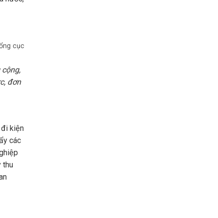
Tổng cục
 cộng,
ức, đơn
 đi kiện
đẩy các
nghiệp
 thu
uan