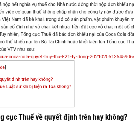
 nộp hết nghĩa vụ thuế cho Nhà nước đồng thời nộp đơn khiếu nạ
đến việc cơ quan thuế không chấp nhận cho công ty này được đưa 
 Việt Nam đã kê khai, trong đó có sản phẩm, vật phẩm khuyến m
sản cố định như vỏ chai, két nhựa, tiền đặt cọc vỏ chai; một số ch
Tuy nhiên, Tổng cục Thuế đã bác đơn khiếu nại của Coca Cola đồ
có thể khiếu nại lên Bộ Tài Chính hoặc khởi kiện lên Tổng cục Thu
 của VTV như sau:
nai-cua-coca-cola-quyet-truy-thu-821-ty-dong-2021020513545906
ide
]
quyết định trên hay không?
uê Luật sư khi bị kiện ra Toà không?
ng cục Thuế về quyết định trên hay không?