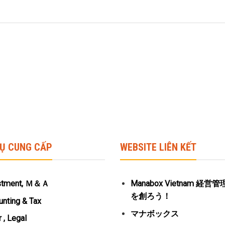
VỤ CUNG CẤP
WEBSITE LIÊN KẾT
stment, Ｍ＆Ａ
Manabox Vietnam 経
を創ろう！
nting & Tax
マナボックス
 , Legal