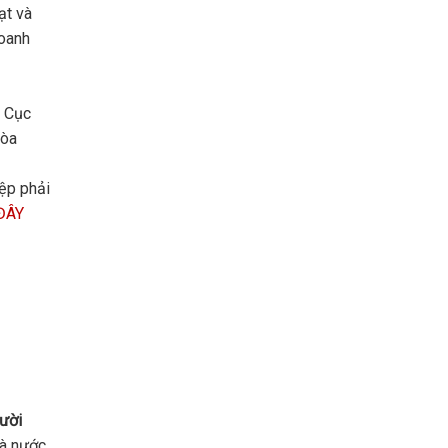
ạt và
doanh
a Cục
tòa
ệp phải
ĐÂY
gười
à nước,