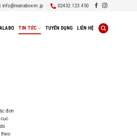
info@manaboxvn.jp
02432.123.450
ALABO
TIN TỨC
TUYỂN DỤNG
LIÊN HỆ
bác đơn
 cục
 do
 theo