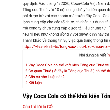
quy định. Vào tháng 1/2020, Coca-Cola Việt Nam đã
Tổng cục Thuế với 10 nội dung, chủ yếu liên quan 
phí được trừ với các khoản mà trước đây Coca-Cola
lạnh cung cấp cho các tổ chức, cá nhân sử dụng; tài 
mà công ty chưa cung cấp được tài liệu chứng từ… 
nêu rõ nếu như không đồng ý với quyết định này thì 
Tham khảo về thông tin vụ việc qua trang thông tin
https://vtv.vn/kinh-te/tong-cuc-thue-bac-khieu-
Nội dung bài viết
[
h
1
Vậy Coca Cola có thể khởi kiện Tổng cục Thuế về 
2
Cơ quan Thuế ( ở đây là Tổng cục Thuế ) có thể th
3
Căn cứ vào Luật nào?
4
Kết luận
Vậy Coca Cola có thể khởi kiện Tổ
Câu trả lời là CÓ.