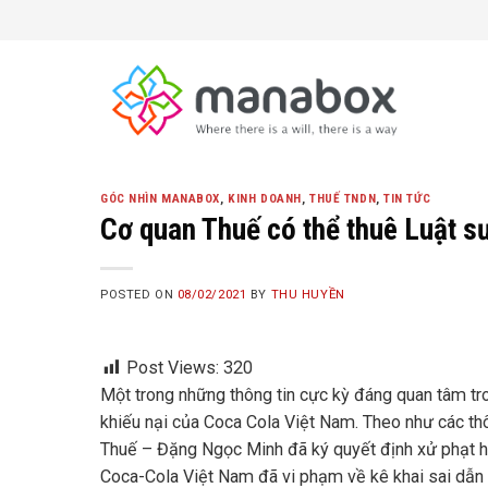
Skip
to
content
GÓC NHÌN MANABOX
,
KINH DOANH
,
THUẾ TNDN
,
TIN TỨC
Cơ quan Thuế có thể thuê Luật sư
POSTED ON
08/02/2021
BY
THU HUYỀN
Post Views:
320
Một trong những thông tin cực kỳ đáng quan tâm tr
khiếu nại của Coca Cola Việt Nam. Theo như các thô
Thuế – Đặng Ngọc Minh đã ký quyết định xử phạt hà
Coca-Cola Việt Nam đã vi phạm về kê khai sai dẫn đ