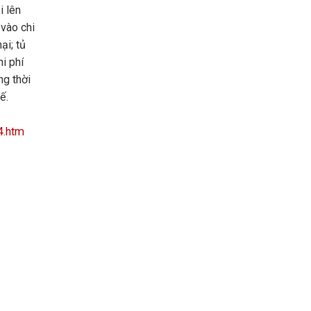
i lên
vào chi
ại; tủ
i phí
ng thời
ế.
4.htm