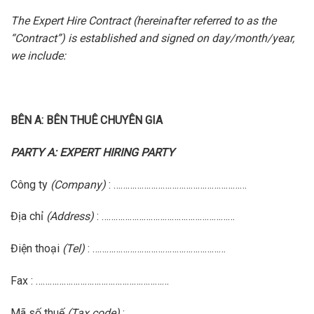
The Expert Hire Contract (hereinafter referred to as the
“Contract”) is established and signed on day/month/year,
we include:
BÊN A: BÊN THUÊ CHUYÊN GIA
PARTY A: EXPERT HIRING PARTY
Công ty
(Company)
: …………………………………………………
Địa chỉ
(Address)
: …………………………………………………
Điện thoại
(Tel)
: …………………………………………………
Fax
: …………………………………………………
Mã số thuế
(Tax code)
: …………………………………………………