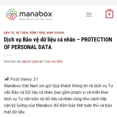
Skip
to
0
content
ĐẦU TƯ
,
KẾ TOÁN
,
KIỂM TOÁN
,
KINH DOANH
Dịch vụ Bảo vệ dữ liệu cá nhân – PROTECTION
OF PERSONAL DATA
POSTED ON
08/07/2024
BY
THU HUYỀN
Post Views:
31
Manabox Việt Nam xin gửi Quý khách thông tin về dịch vụ Tư
vấn Bảo vệ Dữ liệu cá nhân, bao gồm phạm vi và triển khai
dịch vụ Tư vấn bảo vệ dữ liệu cá nhân cũng như cách tiếp
cận kỹ lưỡng của Manabox để đảm bảo tính tuân thủ và bảo
mật dữ liệu.