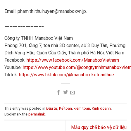
nữa kiến thức về Kế toán và Thuế.
Email: pham.thi.thu.huyen@manaboxvn.jp.
Mọi người có thể gửi yêu cầu về công văn,
mẫu biểu... thông qua email
info@manaboxvn.jp
_______________
For japanese support please contact -
https://manabox-global.com/
Công ty TNHH Manabox Việt Nam
Phòng 701, tầng 7, tòa nhà 3D center, số 3 Duy Tân, Phường
THAM DỰ NGAY
Dịch Vọng Hậu, Quận Cầu Giấy, Thành phố Hà Nội, Việt Nam
DỊCH VỤ TƯ VẤN CHỈ TỪ 2,5 TRIỆU/
Facebook:
https://www.facebook.com/ManaboxVietnam
THÁNG
Youtube:
https://www.youtube.com/@congtytnhhmanaboxvie
Tiktok:
https://www.tiktok.com/@manabox.ketoanthue
This entry was posted in
Đầu tư
,
Kế toán
,
kiểm toán
,
Kinh doanh
.
Bookmark the
permalink
.
Mẫu quy chế bảo vệ dữ liệu