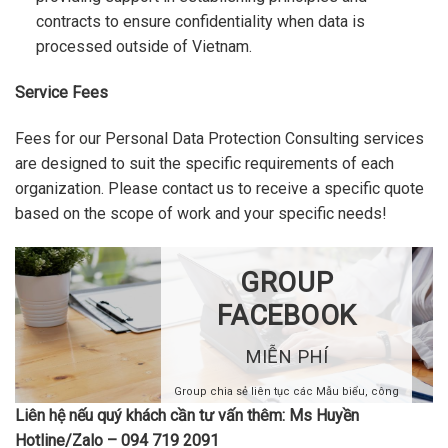
contracts to ensure confidentiality when data is
processed outside of Vietnam.
Service Fees
Fees for our Personal Data Protection Consulting services
are designed to suit the specific requirements of each
organization. Please contact us to receive a specific quote
based on the scope of work and your specific needs!
GROUP
FACEBOOK
MIỄN PHÍ
Group chia sẻ liên tục các Mẫu biểu, công
văn, quy trình từ sự Đam mê nghề Kế toán
Liên hệ nếu quý khách cần tư vấn thêm: Ms Huyền
của các bạn trẻ. Khi tham gia group mọi
Hotline/Zalo – 094 719 2091
người có thể trao đổi, học hỏi, nâng cao hơn