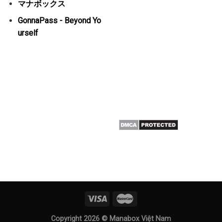
マナボックス
GonnaPass - Beyond Yo
urself
Copyright 2026 ©
Manabox Việt Nam