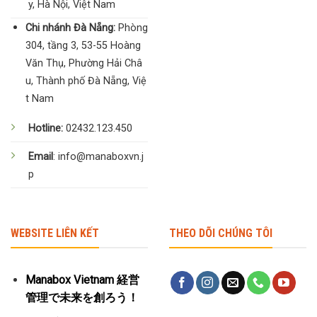
y, Hà Nội, Việt Nam
Chi nhánh Đà Nẵng:
Phòng
304, tầng 3, 53-55 Hoàng
Văn Thụ, Phường Hải Châ
u, Thành phố Đà Nẵng, Việ
t Nam
Hotline:
02432.123.450
Email
: info@manaboxvn.j
p
WEBSITE LIÊN KẾT
THEO DÕI CHÚNG TÔI
Manabox Vietnam 経営
管理で未来を創ろう！