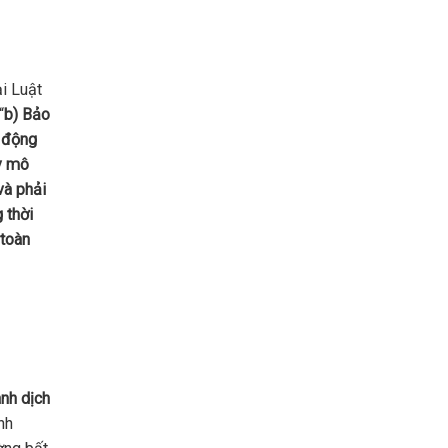
ại Luật
“
b) Bảo
t động
y mô
và phải
 thời
 toàn
anh dịch
nh