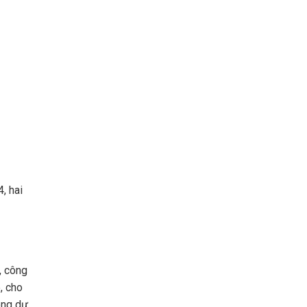
, hai
, công
, cho
ong dự