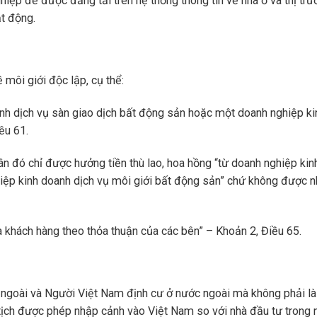
hiệp để được đăng tải trên hệ thống thông tin về nhà ở và thị trư
ạt động.
môi giới độc lập, cụ thể:
nh dịch vụ sàn giao dịch bất động sản hoặc một doanh nghiệp ki
ều 61.
ân đó chỉ được hưởng tiền thù lao, hoa hồng “từ doanh nghiệp ki
iệp kinh doanh dịch vụ môi giới bất động sản” chứ không được 
a khách hàng theo thỏa thuận của các bên” – Khoản 2, Điều 65.
 ngoài và Người Việt Nam định cư ở nước ngoài mà không phải l
tịch được phép nhập cảnh vào Việt Nam so với nhà đầu tư trong 