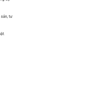
 sản, tư
ật.