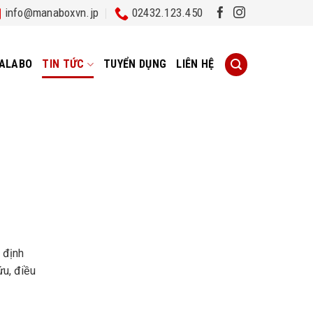
info@manaboxvn.jp
02432.123.450
ALABO
TIN TỨC
TUYỂN DỤNG
LIÊN HỆ
 định
ứu, điều