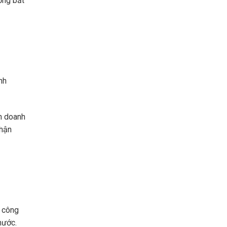
ờng bất
nh
nh doanh
nhận
à công
nước.