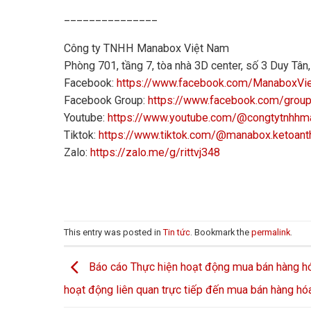
_______________
Công ty TNHH Manabox Việt Nam
Phòng 701, tầng 7, tòa nhà 3D center, số 3 Duy Tâ
Facebook:
https://www.facebook.com/ManaboxVi
Facebook Group:
https://www.facebook.com/grou
Youtube:
https://www.youtube.com/@congtytnhh
Tiktok:
https://www.tiktok.com/@manabox.ketoant
Zalo:
https://zalo.me/g/rittvj348
This entry was posted in
Tin tức
. Bookmark the
permalink
.
Báo cáo Thực hiện hoạt động mua bán hàng hó
hoạt động liên quan trực tiếp đến mua bán hàng hó