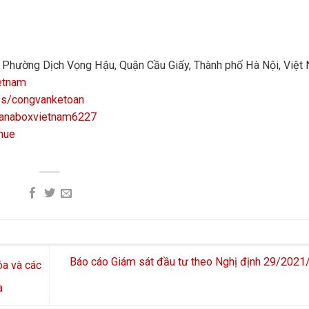
n, Phường Dịch Vọng Hậu, Quận Cầu Giấy, Thành phố Hà Nội, Việt
etnam
ps/congvanketoan
manaboxvietnam6227
hue
Báo cáo Giám sát đầu tư theo Nghị định 29/202
a và các
a