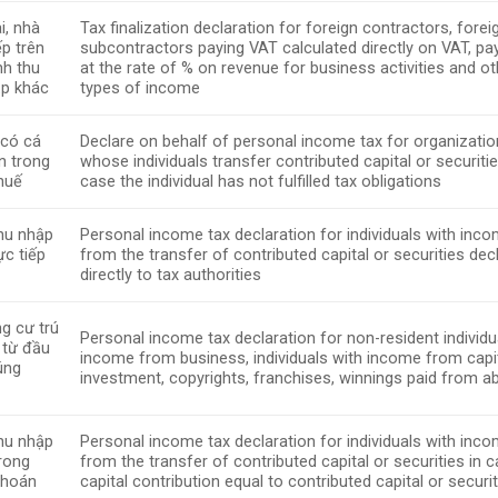
i, nhà
Tax finalization declaration for foreign contractors, forei
ếp trên
subcontractors paying VAT calculated directly on VAT, pa
nh thu
at the rate of % on revenue for business activities and ot
ập khác
types of income
 có cá
Declare on behalf of personal income tax for organizati
n trong
whose individuals transfer contributed capital or securitie
huế
case the individual has not fulfilled tax obligations
thu nhập
Personal income tax declaration for individuals with inc
ực tiếp
from the transfer of contributed capital or securities dec
directly to tax authorities
g cư trú
Personal income tax declaration for non-resident individu
 từ đầu
income from business, individuals with income from capi
úng
investment, copyrights, franchises, winnings paid from a
thu nhập
Personal income tax declaration for individuals with inc
rong
from the transfer of contributed capital or securities in 
khoán
capital contribution equal to contributed capital or securi