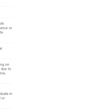
ith
vince or
ate
al
ing on
t due to
ome,
iduals in
l or