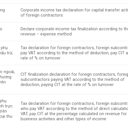
ộng
Corporate income tax declaration for capital transfer acti
of foreign contractors
eo
Declare corporate income tax finalization according to th
revenue – expense method
u phụ
Tax declaration for foreign contractors, foreign subcont
ấu trừ,
pay VAT according to the method of deduction, pay CIT a
rate of % on turnover
c ngoài,
CIT finalization declaration for foreign contractors, forei
phương
subcontractors paying VAT according to the method of
trên
deduction, paying CIT at the rate of % on turnover
 phụ
Tax declaration for foreign contractors, foreign subcont
nh trực
who pay VAT according to the method of direct calculati
trên
VAT, pay CIT at the percentage calculated on revenue for
oại thu
business activities and other types of income