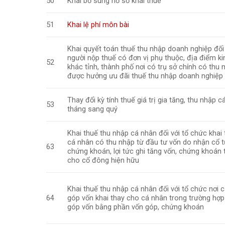
50
Khai bổ sung hồ sơ khai thuế
51
Khai lệ phí môn bài
Khai quyết toán thuế thu nhập doanh nghiệp đối
người nộp thuế có đơn vị phụ thuộc, địa điểm k
52
khác tỉnh, thành phố nơi có trụ sở chính có thu 
được hưởng ưu đãi thuế thu nhập doanh nghiệp
Thay đổi kỳ tính thuế giá trị gia tăng, thu nhập c
53
tháng sang quý
Khai thuế thu nhập cá nhân đối với tổ chức khai
cá nhân có thu nhập từ đầu tư vốn do nhận cổ 
63
chứng khoán, lợi tức ghi tăng vốn, chứng khoán
cho cổ đông hiện hữu
Khai thuế thu nhập cá nhân đối với tổ chức nơi 
64
góp vốn khai thay cho cá nhân trong trường hợ
góp vốn bằng phần vốn góp, chứng khoán