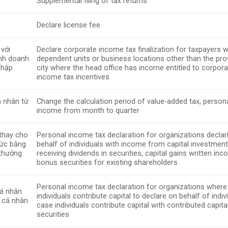
Supplemental filing of tax returns
Declare license fee
 với
Declare corporate income tax finalization for taxpayers w
inh doanh
dependent units or business locations other than the pro
nhập
city where the head office has income entitled to corpor
income tax incentives
á nhân từ
Change the calculation period of value-added tax, person
income from month to quarter
 thay cho
Personal income tax declaration for organizations declar
tức bằng
behalf of individuals with income from capital investmen
 thưởng
receiving dividends in securities, capital gains written inc
bonus securities for existing shareholders
Personal income tax declaration for organizations where
cá nhân
individuals contribute capital to declare on behalf of indiv
p cá nhân
case individuals contribute capital with contributed capita
securities