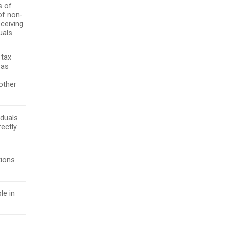
s of
of non-
eceiving
uals
 tax
 as
other
iduals
rectly
tions
le in