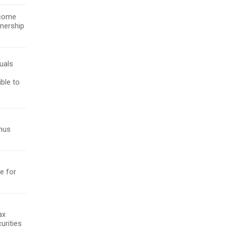
ncome
wnership
uals
s
ble to
onus
e for
ax
urities