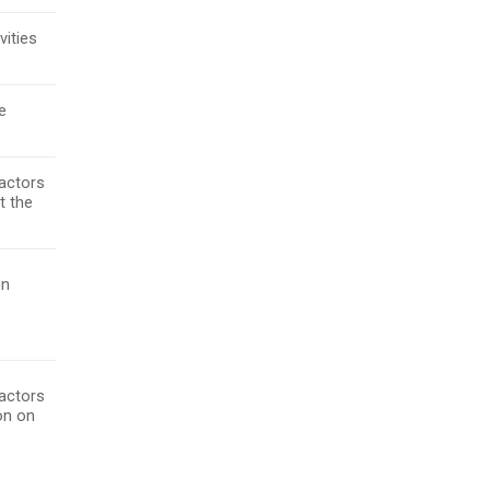
vities
e
ractors
t the
gn
ractors
on on