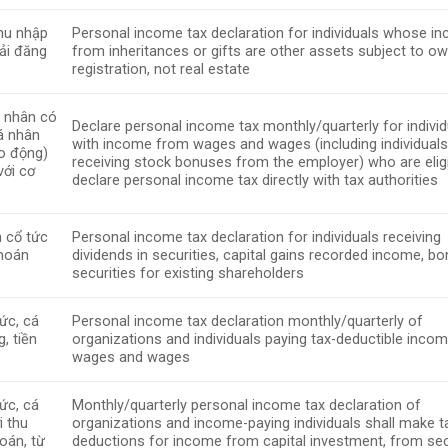
thu nhập
Personal income tax declaration for individuals whose i
hải đăng
from inheritances or gifts are other assets subject to o
registration, not real estate
á nhân có
Declare personal income tax monthly/quarterly for individ
cá nhân
with income from wages and wages (including individual
ao động)
receiving stock bonuses from the employer) who are eligi
với cơ
declare personal income tax directly with tax authorities
n cổ tức
Personal income tax declaration for individuals receiving
khoán
dividends in securities, capital gains recorded income, b
securities for existing shareholders
ức, cá
Personal income tax declaration monthly/quarterly of
, tiền
organizations and individuals paying tax-deductible incom
wages and wages
ức, cá
Monthly/quarterly personal income tax declaration of
i thu
organizations and income-paying individuals shall make t
oán, từ
deductions for income from capital investment, from sec