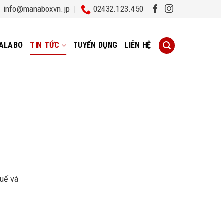
info@manaboxvn.jp
02432.123.450
ALABO
TIN TỨC
TUYỂN DỤNG
LIÊN HỆ
huế và