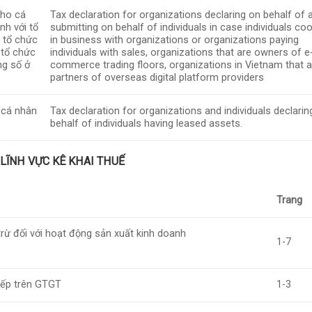
cho cá
Tax declaration for organizations declaring on behalf of 
nh với tổ
submitting on behalf of individuals in case individuals co
, tổ chức
in business with organizations or organizations paying
 tổ chức
individuals with sales, organizations that are owners of e
ng số ở
commerce trading floors, organizations in Vietnam that a
partners of overseas digital platform providers
o cá nhân
Tax declaration for organizations and individuals declarin
behalf of individuals having leased assets.
LĨNH VỰC KÊ KHAI THUẾ
Trang
rừ đối với hoạt động sản xuất kinh doanh
1-7
iếp trên GTGT
1-3