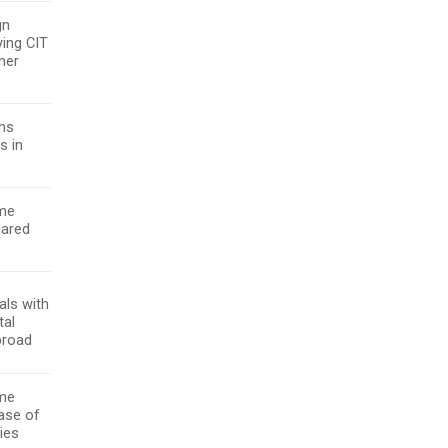
gn
ying CIT
her
ons
s in
ome
lared
als with
tal
broad
ome
case of
ties