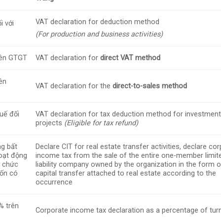
VAT declaration for deduction method
i với
(For production and business activities)
trên GTGT
VAT declaration for
direct VAT method
ên
VAT declaration for the
direct-to-sales method
uế đối
VAT declaration for tax deduction method for investmen
projects
(Eligible for tax refund)
ng bất
Declare CIT for real estate transfer activities, declare co
hoạt động
income tax from the sale of the entire one-member limit
ổ chức
liability company owned by the organization in the form o
vốn có
capital transfer attached to real estate according to the
occurrence
% trên
Corporate income tax declaration as a percentage of tur