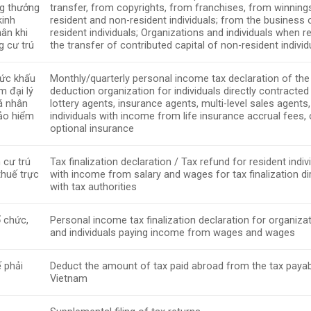
ng thưởng
transfer, from copyrights, from franchises, from winning
kinh
resident and non-resident individuals; from the business 
ân khi
resident individuals; Organizations and individuals when r
 cư trú
the transfer of contributed capital of non-resident individ
hức khấu
Monthly/quarterly personal income tax declaration of the
m đại lý
deduction organization for individuals directly contracted
cá nhân
lottery agents, insurance agents, multi-level sales agents,
bảo hiểm
individuals with income from life insurance accrual fees, 
optional insurance
 cư trú
Tax finalization declaration / Tax refund for resident indiv
thuế trực
with income from salary and wages for tax finalization di
with tax authorities
ổ chức,
Personal income tax finalization declaration for organiza
and individuals paying income from wages and wages
 phải
Deduct the amount of tax paid abroad from the tax payab
Vietnam