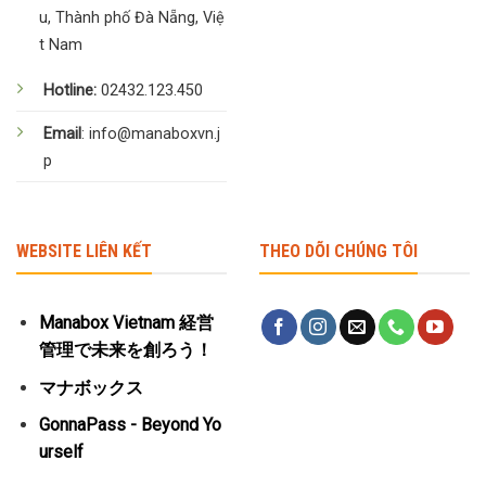
u, Thành phố Đà Nẵng, Việ
t Nam
Hotline:
02432.123.450
Email
: info@manaboxvn.j
p
WEBSITE LIÊN KẾT
THEO DÕI CHÚNG TÔI
Manabox Vietnam 経営
管理で未来を創ろう！
マナボックス
GonnaPass - Beyond Yo
urself