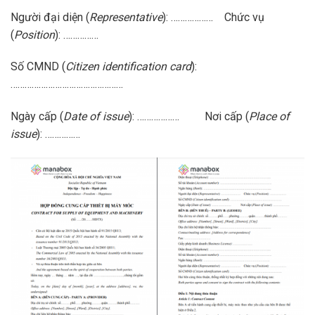
Người đại diện (
Representative
): ……………… Chức vụ
(
Position
): ……………
Số CMND (
Citizen identification card
):
…………………………………………
Ngày cấp (
Date of issue
): ………………
Nơi cấp (
Place of
issue
): ……………