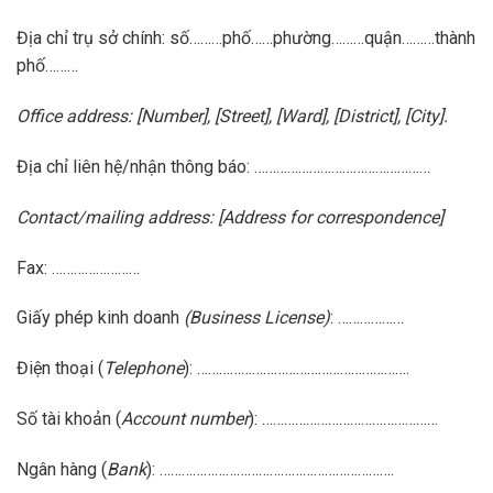
Địa chỉ trụ sở chính: số………phố……phường………quận………thành
phố………
Office address: [Number], [Street], [Ward], [District], [City].
Địa chỉ liên hệ/nhận thông báo: …………………………………………
Contact/mailing address: [Address for correspondence]
Fax: ……………………
Giấy phép kinh doanh
(Business License)
: ………………
Điện thoại (
Telephone
): ………………………………………………….
Số tài khoản (
Account number
): …………………………………………
Ngân hàng (
Bank
): ……………………………………………………….